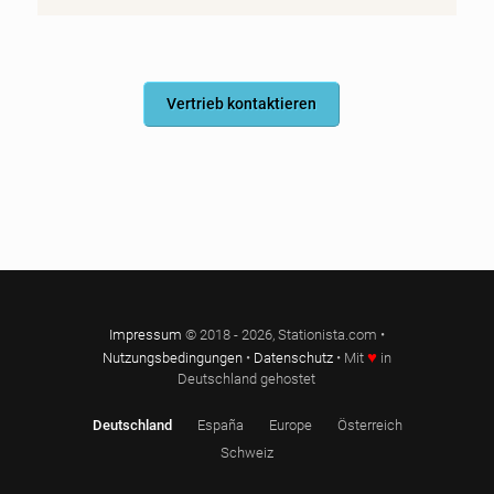
Vertrieb kontaktieren
Impressum
© 2018 - 2026, Stationista.com •
♥
Nutzungsbedingungen
•
Datenschutz
• Mit
in
Deutschland gehostet
Deutschland
España
Europe
Österreich
Schweiz