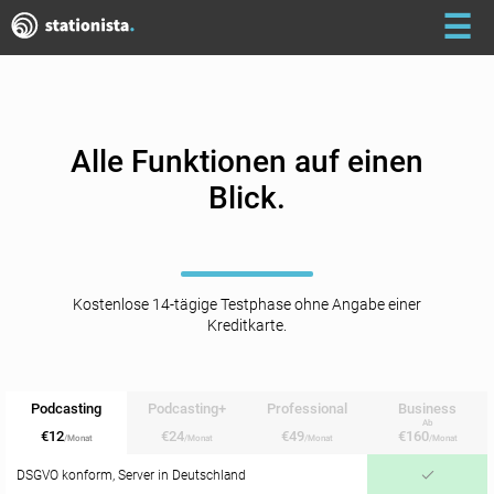
☰
Alle Funktionen auf einen
Blick.
Kostenlose 14-tägige Testphase ohne Angabe einer
Kreditkarte.
Podcasting
Podcasting+
Professional
Business
Ab
€12
€24
€49
€160
/Monat
/Monat
/Monat
/Monat
DSGVO konform, Server in Deutschland