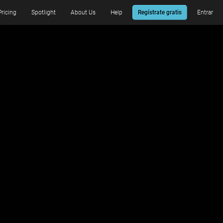
Pricing
Spotlight
About Us
Help
Regístrate gratis
Entrar