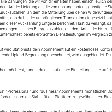
 alle Zahlungen, die wir von dir erhalten haben, einschließlich 
dere Art der Lieferung als die von uns angebotene, günstigste S
ückzuzahlen, an dem die Mitteilung über deinen Widerruf dieses
el, das du bei der ursprünglichen Transaktion eingesetzt hast,
egen dieser Rückzahlung Entgelte berechnet. Hast du verlangt, d
einen angemessenen Betrag zu zahlen, der dem Anteil der bis z
s unterrichtest, bereits erbrachten Dienstleistungen im Vergle
ruf wird Stationista dein Abonnement auf ein kostenloses Konto 
eltende Upload-Begrenzung überschreitet, wird ausgeblendet. Du
chen möchtest, kannst du dies auf deiner Einstellungsseite auf d
 Plus", "Professional" und "Business" Abonnements monatlichen
erforderlich, um die Stabilität der Plattform zu gewährleisten. 
lten Accounts eine unbegrenzte Anzahl von Audiodateien hochl