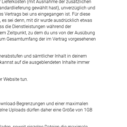
der Lieferkosten (mit Ausnahme der zusätzlichen
tandardlieferung gewählt hast), unverzüglich und
 Vertrags bei uns eingegangen ist. Für diese
 es sei denn, mit dir wurde ausdrücklich etwas
ass die Dienstleistungen während der
u dem Zeitpunkt, zu dem du uns von der Ausübung
ich zum Gesamtumfang der im Vertrag vorgesehenen
herabstufen und sämtlicher Inhalt in deinem
 kannst auf die ausgeblendeten Inhalte immer
er Website tun.
 Download-Begrenzungen und einer maximalen
Einzelne Uploads dürfen daher eine Größe von 1GB
aden, soweit einzelne Dateien die maximale