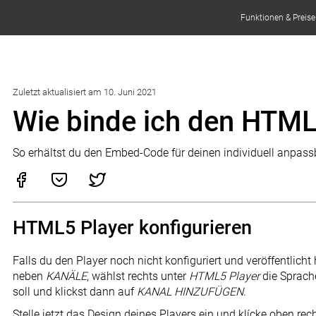
Funktionen & Preise
Zuletzt aktualisiert am 10. Juni 2021
Wie binde ich den HTML
So erhältst du den Embed-Code für deinen individuell anpas
HTML5 Player konfigurieren
Falls du den Player noch nicht konfiguriert und veröffentlicht 
neben
KANÄLE
, wählst rechts unter
HTML5 Player
die Sprache
soll und klickst dann auf
KANAL HINZUFÜGEN
.
Stelle jetzt das Design deines Players ein und klícke oben rec