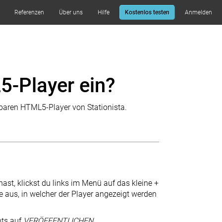
Referenzen
Über uns
Hilfe
Kostenlos testen
Anmelden
5-Player ein?
sbaren HTML5-Player von Stationista.
hast, klickst du links im Menü auf das kleine +
 aus, in welcher der Player angezeigt werden
hts auf
VERÖFFENTLICHEN
.